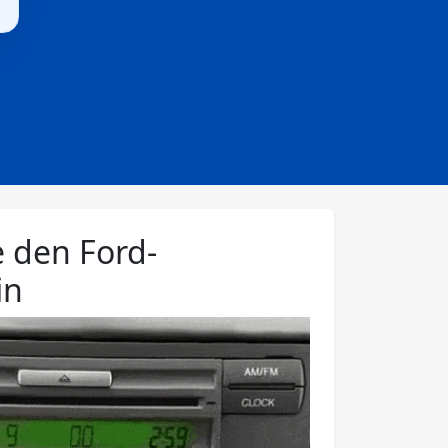
e den Ford-
in