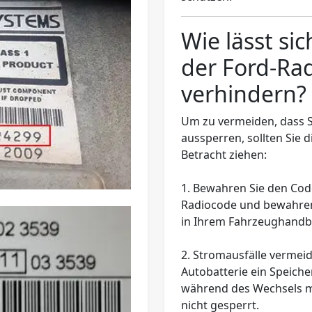
Wie lässt si
der Ford-Ra
verhindern?
Um zu vermeiden, dass S
aussperren, sollten Si
Betracht ziehen:
1.
Bewahren Sie den Code
Radiocode und bewahren S
in Ihrem Fahrzeughandbu
2.
Stromausfälle vermei
Autobatterie ein Speich
während des Wechsels mi
nicht gesperrt.