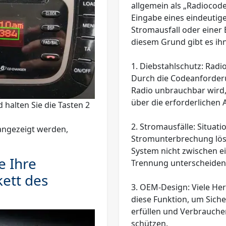
allgemein als „Radiocode
Eingabe eines eindeutig
Stromausfall oder einer 
diesem Grund gibt es ihn
1.
Diebstahlschutz
: Radi
Durch die Codeanforderun
Radio unbrauchbar wird,
über die erforderlichen
 halten Sie die Tasten
2
2.
Stromausfälle
: Situat
angezeigt werden,
Stromunterbrechung lös
System nicht zwischen e
e Ihre
Trennung unterscheiden
ett des
3.
OEM-Design
: Viele He
diese Funktion, um Siche
erfüllen und Verbrauche
schützen.