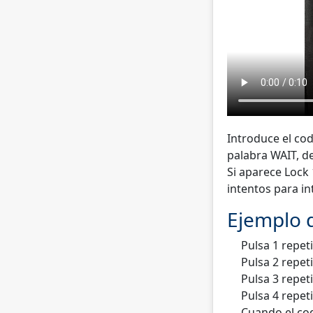
Introduce el cod
palabra
WAIT
, d
Si aparece
Lock 
intentos para in
Ejemplo d
Pulsa 1 repet
Pulsa 2 repet
Pulsa 3 repet
Pulsa 4 repet
Cuando el cod