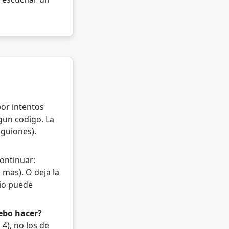
por intentos
ngun codigo. La
 guiones).
ontinuar:
 mas). O deja la
dio puede
debo hacer?
4), no los de