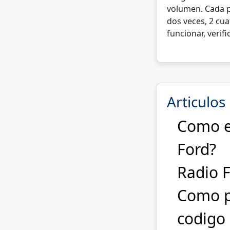
volumen. Cada p
dos veces, 2 cua
funcionar, verif
Articulos
Como en
Ford?
Radio 
Como p
codigo 