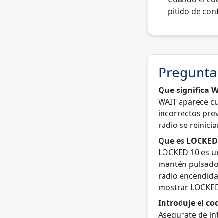
pitido de con
Pregunta
Que significa W
WAIT aparece cu
incorrectos prev
radio se reinici
Que es LOCKED 
LOCKED 10 es un
mantén pulsado e
radio encendida 
mostrar LOCKED
Introduje el co
Asegurate de int