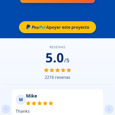
Apoyar este proyecto
RESENAS
5.0
/5
2216 resenas
Mike
M
Thanks
Previous
Ne